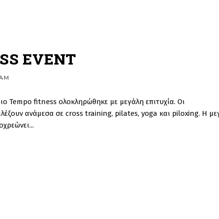
ESS EVENT
RAM
ριο Tempo fitness ολοκληρώθηκε με μεγάλη επιτυχία. Oι
έξουν ανάμεσα σε cross training, pilates, yoga και piloxing. Η μ
οχρεώνει